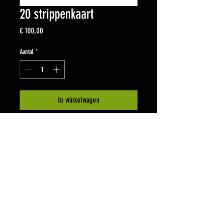
20 strippenkaart
Prijs
€ 100,00
Aantal
*
In winkelwagen
Strippenkaart waarbij je 20 
keer kan deelnemen aan een 
bootcamp. De kaart is één jaar 
geldig na datum van uitgifte