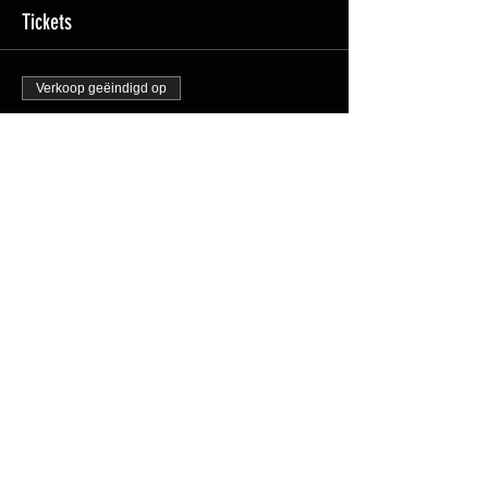
Tickets
Verkoop geëindigd op
Soort ticket
Groepsles 1: 19:00 - 20:00uur
Prijs
€ 0,00
Deel dit evenement