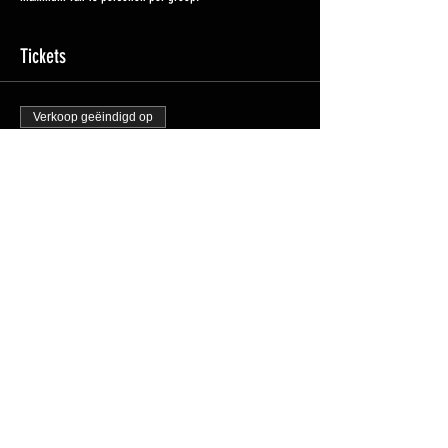
Tickets
Verkoop geëindigd op
Soort ticket
Groepsles 1: 19:00 - 20:00uur
Prijs
€ 0,00
Deel dit evenement