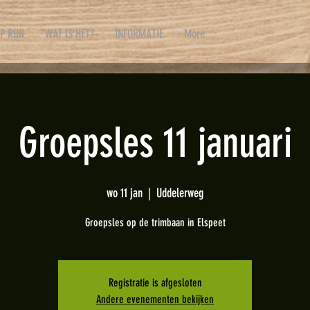
P RUN
WAT IS HET?
INFORMATIE
More
Groepsles 11 januari
wo 11 jan
  |  
Uddelerweg
Groepsles op de trimbaan in Elspeet
Registratie is afgesloten
Andere evenementen bekijken