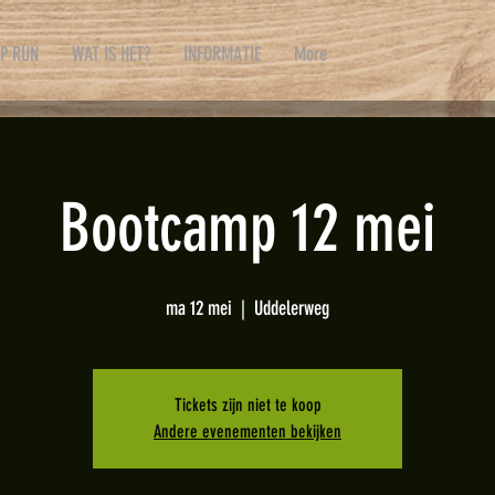
P RUN
WAT IS HET?
INFORMATIE
More
Bootcamp 12 mei
ma 12 mei
  |  
Uddelerweg
Tickets zijn niet te koop
Andere evenementen bekijken