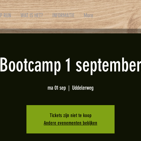
P RUN
WAT IS HET?
INFORMATIE
More
Bootcamp 1 septembe
ma 01 sep
  |  
Uddelerweg
Tickets zijn niet te koop
Andere evenementen bekijken